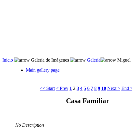
Inicio
 Galería de Imágenes 
Galería
 Miguel 
Main gallery page
<< Start
< Prev
1
2
3
4
5
6
7
8
9
10
Next >
End 
Casa Familiar
No Description