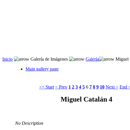
Inicio
 Galería de Imágenes 
Galería
 Miguel 
Main gallery page
<< Start
< Prev
1
2
3
4
5
6
7
8
9
10
Next >
End 
Miguel Catalán 4
No Description