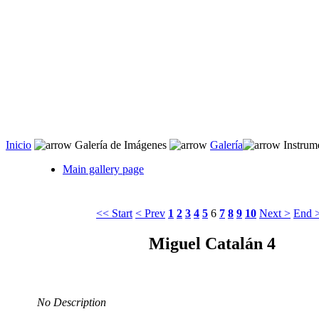
Inicio
 Galería de Imágenes 
Galería
 Instrum
Main gallery page
<< Start
< Prev
1
2
3
4
5
6
7
8
9
10
Next >
End 
Miguel Catalán 4
No Description