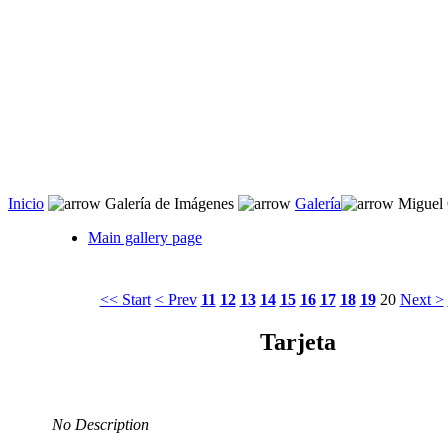
Inicio
 Galería de Imágenes 
Galería
 Miguel 
Main gallery page
<< Start
< Prev
11
12
13
14
15
16
17
18
19
20
Next >
Tarjeta
No Description