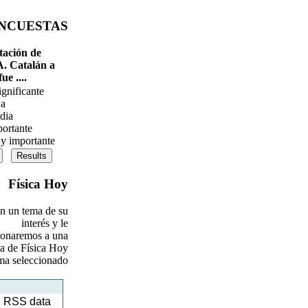
NCUESTAS
tación de 
. Catalán a 
ue .... 
ignificante
ja
dia
ortante
y importante 
 Física Hoy 
en un tema de su 
interés y le 
ionaremos a una 
a de Física Hoy 
ma seleccionado 
g RSS data