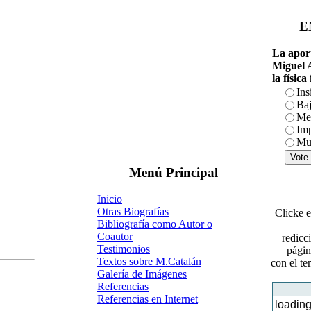
E
 La apor
Miguel A
la física f
Ins
Ba
Me
Imp
 Mu
 Menú Principal 
Inicio
Otras Biografías
 Clicke 
Bibliografía como Autor o 
Coautor
redicc
Testimonios
págin
Textos sobre M.Catalán
con el te
Galería de Imágenes
Referencias
Referencias en Internet
loadin